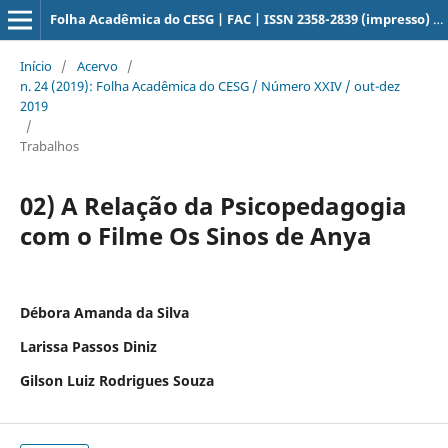
Folha Acadêmica do CESG | FAC | ISSN 2358-2839 (impresso) / ISSN 2358-209X (online)
Início
/
Acervo
/
n. 24 (2019): Folha Acadêmica do CESG / Número XXIV / out-dez
2019
/
Trabalhos
02) A Relação da Psicopedagogia
com o Filme Os Sinos de Anya
Débora Amanda da Silva
Larissa Passos Diniz
Gilson Luiz Rodrigues Souza